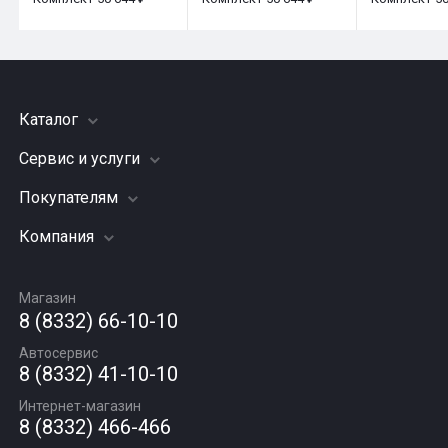
Каталог
Сервис и услуги
Шины
Грузовые шины
Покупателям
Заправка кондиционера
Мотошины
Подвеска (ходовая часть)
Компания
Акции
Диски
Замена масла
Оплата и доставка
Подбор по авто
О компании
Сход - развал
Гарантии и возврат
Магазин
Автомасла
Вакансии
Шиномонтаж
8 (8332) 66-10-10
Новости
Автосервис
Статьи
8 (8332) 41-10-10
Контакты
Интернет-магазин
8 (8332) 466-466