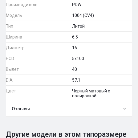
Производитель
PDW
Модель
1004 (CV4)
Тип
Литой
Ширина
6.5
Диаметр
16
PCD
5x100
Вылет
40
DIA
57.1
Цвет
Черный матовый с
полировкой
Отзывы
0
Общий рейтинг
Другие модели в этом типоразмере