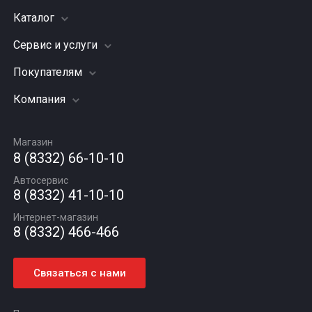
Каталог
Сервис и услуги
Шины
Грузовые шины
Покупателям
Заправка кондиционера
Мотошины
Подвеска (ходовая часть)
Компания
Акции
Диски
Замена масла
Оплата и доставка
Подбор по авто
О компании
Сход - развал
Гарантии и возврат
Магазин
Автомасла
Вакансии
Шиномонтаж
8 (8332) 66-10-10
Новости
Автосервис
Статьи
8 (8332) 41-10-10
Контакты
Интернет-магазин
8 (8332) 466-466
Связаться с нами