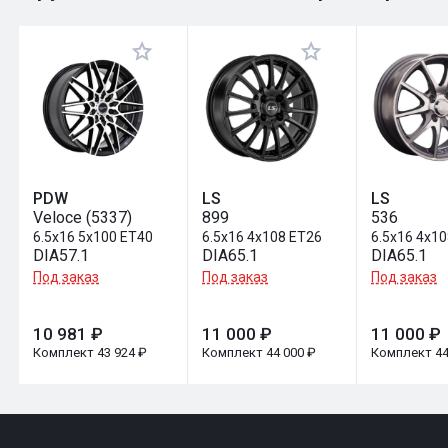
Оставить отзыв
PDW
LS
LS
Veloce (5337)
899
536
6.5x16 5x100 ET40
6.5x16 4x108 ET26
6.5x16 4x1
DIA57.1
DIA65.1
DIA65.1
Под заказ
Под заказ
Под заказ
10 981 ₽
11 000 ₽
11 000 ₽
Комплект 43 924 ₽
Комплект 44 000 ₽
Комплект 44