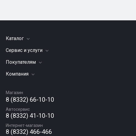
Каталог
Сервис и услуги
Шины
Грузовые шины
Покупателям
Заправка кондиционера
Мотошины
Подвеска (ходовая часть)
Компания
Акции
Диски
Замена масла
Оплата и доставка
Подбор по авто
О компании
Сход - развал
Гарантии и возврат
Магазин
Автомасла
Вакансии
Шиномонтаж
8 (8332) 66-10-10
Новости
Автосервис
Статьи
8 (8332) 41-10-10
Контакты
Интернет-магазин
8 (8332) 466-466