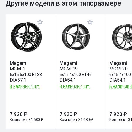
0
Общий рейтинг
Другие модели в этом типоразмере
Оставить отзыв
Megami
Megami
Megami
MGM-1
MGM-19
MGM-20
6x15 5x100 ET38
6x15 4x100 ET46
6x15 4x100
DIA57.1
DIA54.1
DIA54.1
В наличии 4 шт.
В наличии 4 шт.
В наличии 4
7 920 ₽
7 920 ₽
7 920 ₽
Комплект 31 680 ₽
Комплект 31 680 ₽
Комплект 31