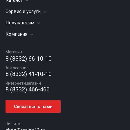
Каталог
Сервис и услуги
Шины
Грузовые шины
Покупателям
Заправка кондиционера
Мотошины
Подвеска (ходовая часть)
Компания
Акции
Диски
Замена масла
Оплата и доставка
Подбор по авто
О компании
Сход - развал
Гарантии и возврат
Магазин
Автомасла
Вакансии
Шиномонтаж
8 (8332) 66-10-10
Новости
Автосервис
Статьи
8 (8332) 41-10-10
Контакты
Интернет-магазин
8 (8332) 466-466
Связаться с нами
Пишите