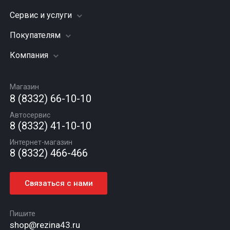
Сервис и услуги
Шины
Грузовые шины
Покупателям
Заправка кондиционера
Мотошины
Подвеска (ходовая часть)
Компания
Акции
Диски
Замена масла
Оплата и доставка
Подбор по авто
О компании
Сход - развал
Гарантии и возврат
Магазин
Автомасла
Вакансии
Шиномонтаж
8 (8332) 66-10-10
Новости
Автосервис
Статьи
8 (8332) 41-10-10
Контакты
Интернет-магазин
8 (8332) 466-466
Связаться с нами
Пишите
shop@rezina43.ru