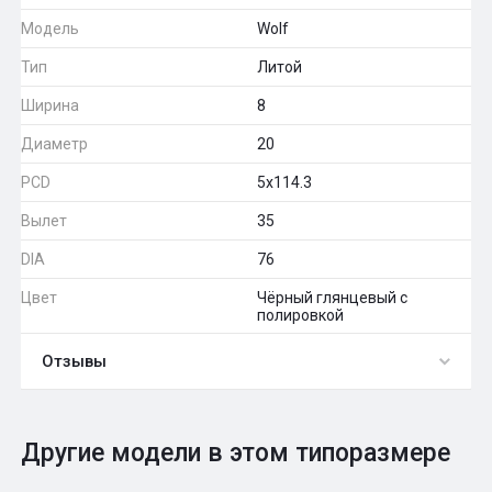
Модель
Wolf
Тип
Литой
Ширина
8
Диаметр
20
PCD
5x114.3
Вылет
35
DIA
76
Цвет
Чёрный глянцевый с
полировкой
Отзывы
0
Общий рейтинг
Другие модели в этом типоразмере