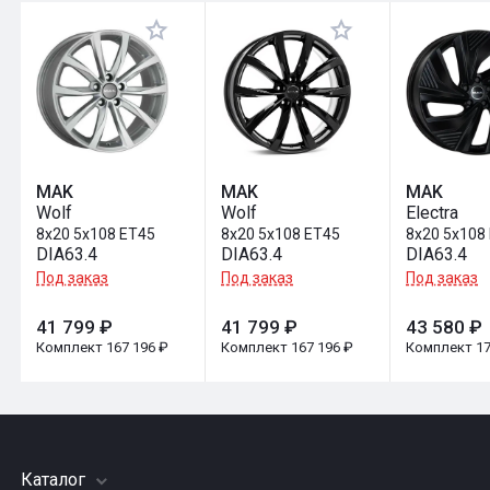
Оставить отзыв
MAK
MAK
MAK
Wolf
Wolf
Electra
8x20 5x108 ET45
8x20 5x108 ET45
8x20 5x108
DIA63.4
DIA63.4
DIA63.4
Под заказ
Под заказ
Под заказ
41 799 ₽
41 799 ₽
43 580 ₽
Комплект 167 196 ₽
Комплект 167 196 ₽
Комплект 17
Каталог