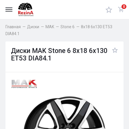
0
Главная
—
Диски
—
MAK
—
Stone 6
—
8x18 6x130 ET53
DIA84.1
Диски MAK Stone 6 8x18 6x130
ET53 DIA84.1