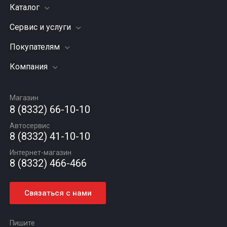
Каталог
Сервис и услуги
Шины
Грузовые шины
Покупателям
Заправка кондиционера
Мотошины
Подвеска (ходовая часть)
Компания
Акции
Диски
Замена масла
Оплата и доставка
Подбор по авто
О компании
Сход - развал
Гарантии и возврат
Магазин
Автомасла
Вакансии
Шиномонтаж
8 (8332) 66-10-10
Новости
Автосервис
Статьи
8 (8332) 41-10-10
Контакты
Интернет-магазин
8 (8332) 466-466
Связаться с нами
Пишите