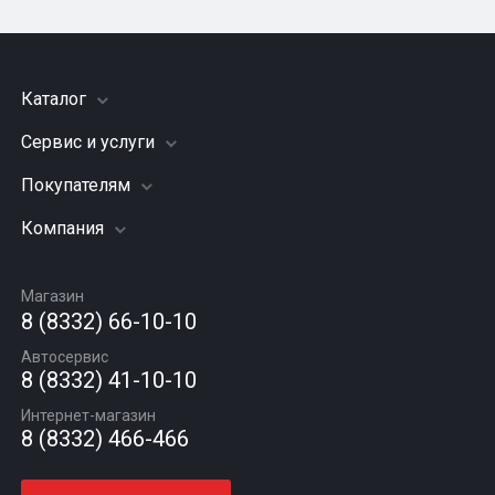
Каталог
Сервис и услуги
Шины
Грузовые шины
Покупателям
Заправка кондиционера
Мотошины
Подвеска (ходовая часть)
Компания
Акции
Диски
Замена масла
Оплата и доставка
Подбор по авто
О компании
Сход - развал
Гарантии и возврат
Магазин
Автомасла
Вакансии
Шиномонтаж
8 (8332) 66-10-10
Новости
Автосервис
Статьи
8 (8332) 41-10-10
Контакты
Интернет-магазин
8 (8332) 466-466