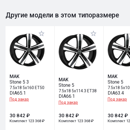
0
Общий рейтинг
Другие модели в этом типоразмере
Оставить отзыв
MAK
MAK
MAK
Stone 5 3
Stone 5
Stone 5
7.5x18 5x160 ET50
7.5x18 5x1
7.5x18 5x114.3 ET38
DIA65.1
DIA63.4
DIA66.1
Под заказ
Под заказ
Под заказ
30 842 ₽
30 842 ₽
30 842 ₽
Комплект 123 368 ₽
Комплект 123 368 ₽
Комплект 12