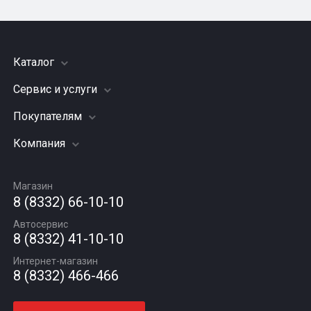
Каталог
Сервис и услуги
Шины
Грузовые шины
Покупателям
Заправка кондиционера
Мотошины
Подвеска (ходовая часть)
Компания
Акции
Диски
Замена масла
Оплата и доставка
Подбор по авто
О компании
Сход - развал
Гарантии и возврат
Магазин
Автомасла
Вакансии
Шиномонтаж
8 (8332) 66-10-10
Новости
Автосервис
Статьи
8 (8332) 41-10-10
Контакты
Интернет-магазин
8 (8332) 466-466