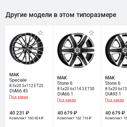
0
Общий рейтинг
Другие модели в этом типоразмере
Оставить отзыв
MAK
MAK
MAK
Speciale
Stone 6
Stone 6
8.5x20 5x112 ET25
8.5x20 6x114.3 ET30
8.5x20 6x13
DIA66.45
DIA66.1
DIA93.1
Под заказ
Под заказ
Под заказ
40 231 ₽
40 679 ₽
40 679 ₽
Комплект 160 924 ₽
Комплект 162 716 ₽
Комплект 16