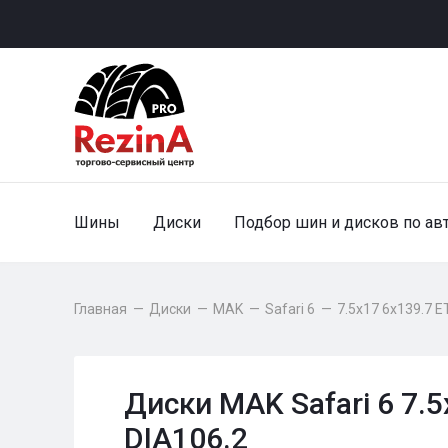
Шины
Диски
Подбор шин и дисков по ав
Главная
—
Диски
—
MAK
—
Safari 6
—
7.5x17 6x139.7 E
Диски MAK Safari 6 7.5
DIA106.2