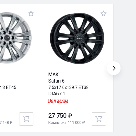
MAK
MAK
Safari 6
Safari 
4.3 ET45
7.5x17 6x139.7 ET38
7.5x17
DIA67.1
DIA84.
Под заказ
Под за
27 750 ₽
27 75
7 148 ₽
Комплект 111 000 ₽
Комплек