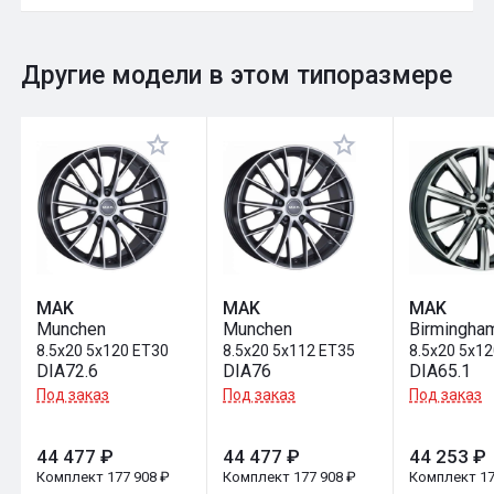
0
Общий рейтинг
Другие модели в этом типоразмере
Оставить отзыв
MAK
MAK
MAK
Munchen
Munchen
Birmingha
8.5x20 5x120 ET30
8.5x20 5x112 ET35
8.5x20 5x1
DIA72.6
DIA76
DIA65.1
Под заказ
Под заказ
Под заказ
44 477 ₽
44 477 ₽
44 253 ₽
Комплект 177 908 ₽
Комплект 177 908 ₽
Комплект 17