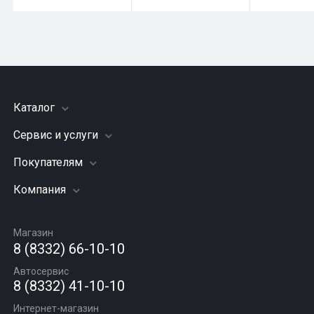
Каталог
Сервис и услуги
Шины
Грузовые шины
Покупателям
Заправка кондиционера
Мотошины
Подвеска (ходовая часть)
Компания
Акции
Диски
Замена масла
Оплата и доставка
Подбор по авто
О компании
Сход - развал
Гарантии и возврат
Магазин
Автомасла
Вакансии
Шиномонтаж
8 (8332) 66-10-10
Новости
Автосервис
Статьи
8 (8332) 41-10-10
Контакты
Интернет-магазин