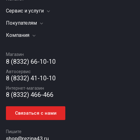
Сервис и услуги
Шины
Грузовые шины
Покупателям
Заправка кондиционера
Мотошины
Подвеска (ходовая часть)
Компания
Акции
Диски
Замена масла
Оплата и доставка
Подбор по авто
О компании
Сход - развал
Гарантии и возврат
Магазин
Автомасла
Вакансии
Шиномонтаж
8 (8332) 66-10-10
Новости
Автосервис
Статьи
8 (8332) 41-10-10
Контакты
Интернет-магазин
8 (8332) 466-466
Связаться с нами
Пишите
shop@rezina43.ru