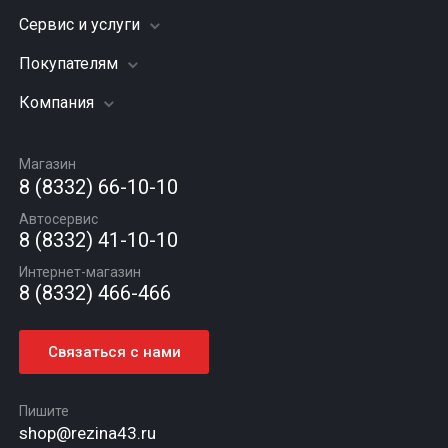
Сервис и услуги
Шины
Грузовые шины
Покупателям
Заправка кондиционера
Мотошины
Подвеска (ходовая часть)
Компания
Акции
Диски
Замена масла
Оплата и доставка
Подбор по авто
О компании
Сход - развал
Гарантии и возврат
Магазин
Автомасла
Вакансии
Шиномонтаж
8 (8332) 66-10-10
Новости
Автосервис
Статьи
8 (8332) 41-10-10
Контакты
Интернет-магазин
8 (8332) 466-466
Связаться с нами
Пишите
shop@rezina43.ru