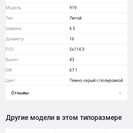
Модель
919
Тип
Литой
Ширина
6.5
Диаметр
16
PCD
5x114.3
Вылет
43
DIA
67.1
Цвет
Тёмно-серый с полировкой
Отзывы
0
Общий рейтинг
Другие модели в этом типоразмере