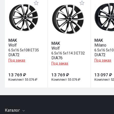
Оставить отзыв
MAK
MAK
MAK
Wolf
Milano
Wolf
6.5x16 5x108 ET35
6.5x16 5x1
6.5x16 5x114.3 ET32
DIA72
DIA72
DIA76
Под заказ
Под заказ
Под заказ
13 769 ₽
13 769 ₽
13 097 ₽
Комплект 55 076 ₽
Комплект 55 076 ₽
Комплект 52
Каталог