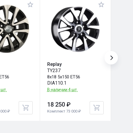
Replay
MAK
TY237
Panor
 ET56
8x18 5x150 ET56
8x18 5
DIA110.1
DIA63.
 шт.
В наличии 4 шт.
Под за
18 250 ₽
18 26
000 ₽
Комплект 73 000 ₽
Комплек