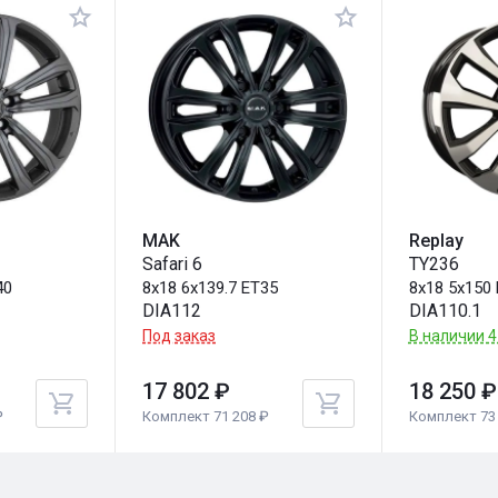
MAK
Replay
Safari 6
TY236
40
8x18 6x139.7 ET35
8x18 5x150
DIA112
DIA110.1
Под заказ
В наличии 4
17 802 ₽
18 250 ₽
₽
Комплект 71 208 ₽
Комплект 73 