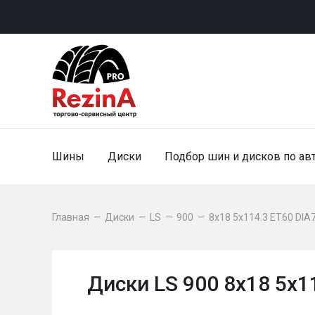
Шины
Диски
Подбор шин и дисков по ав
Главная
—
Диски
—
LS
—
900
—
8x18 5x114.3 ET60 DIA
Диски LS 900 8x18 5x1