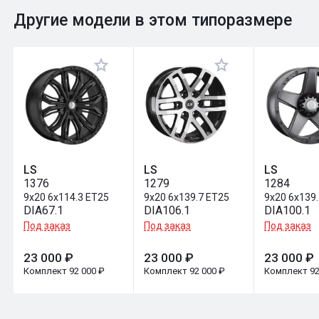
0
Общий рейтинг
Другие модели в этом типоразмере
Оставить отзыв
LS
LS
LS
1376
1279
1284
9x20 6x114.3 ET25
9x20 6x139.7 ET25
9x20 6x139
DIA67.1
DIA106.1
DIA100.1
Под заказ
Под заказ
Под заказ
23 000 ₽
23 000 ₽
23 000 ₽
Комплект 92 000 ₽
Комплект 92 000 ₽
Комплект 92