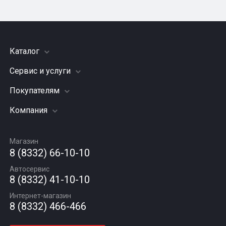
Каталог
Сервис и услуги
Шины
Грузовые шины
Покупателям
Заправка кондиционера
Мотошины
Подвеска (ходовая часть)
Компания
Акции
Диски
Замена масла
Оплата и доставка
Подбор по авто
О компании
Сход - развал
Гарантии и возврат
Магазин
Автомасла
Вакансии
Шиномонтаж
8 (8332) 66-10-10
Новости
Автосервис
Статьи
8 (8332) 41-10-10
Контакты
Интернет-магазин
8 (8332) 466-466