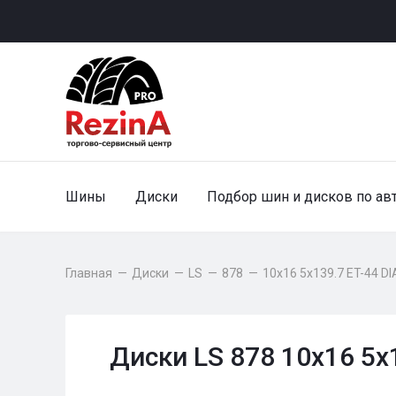
Шины
Диски
Подбор шин и дисков по ав
Главная
—
Диски
—
LS
—
878
—
10x16 5x139.7 ET-44 DI
Диски LS 878 10x16 5x