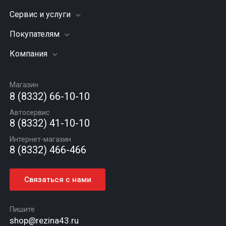
Сервис и услуги
Шины
Грузовые шины
Покупателям
Заправка кондиционера
Мотошины
Подвеска (ходовая часть)
Компания
Акции
Диски
Замена масла
Оплата и доставка
Подбор по авто
О компании
Сход - развал
Гарантии и возврат
Магазин
Автомасла
Вакансии
Шиномонтаж
8 (8332) 66-10-10
Новости
Автосервис
Статьи
8 (8332) 41-10-10
Контакты
Интернет-магазин
8 (8332) 466-466
Связаться с нами
Пишите
shop@rezina43.ru