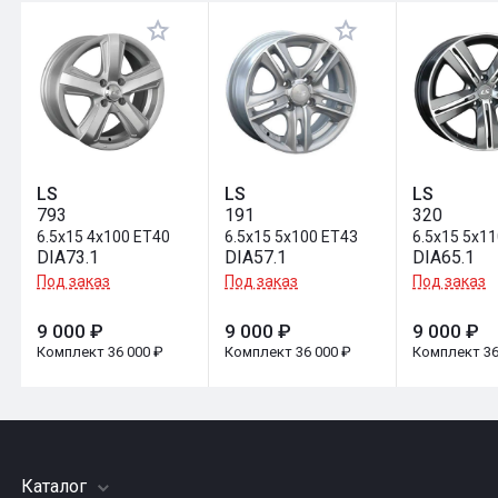
Оставить отзыв
LS
LS
LS
793
191
320
6.5x15 4x100 ET40
6.5x15 5x100 ET43
6.5x15 5x1
DIA73.1
DIA57.1
DIA65.1
Под заказ
Под заказ
Под заказ
9 000 ₽
9 000 ₽
9 000 ₽
Комплект 36 000 ₽
Комплект 36 000 ₽
Комплект 36
Каталог