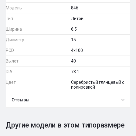
Модель
846
Тип
Литой
Ширина
6.5
Диаметр
15
PCD
4x100
Вылет
40
DIA
73.1
Цвет
Серебристый глянцевый с
полировкой
Отзывы
0
Общий рейтинг
Другие модели в этом типоразмере