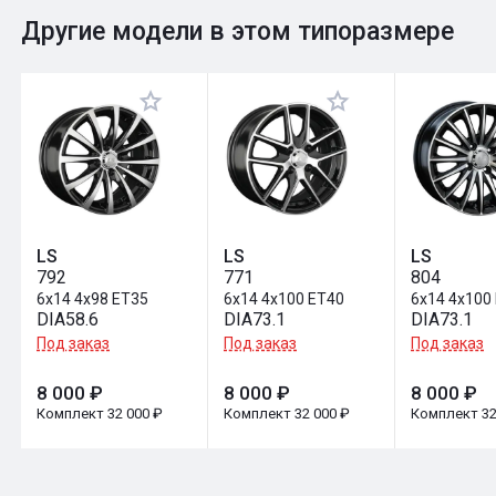
0
Общий рейтинг
Другие модели в этом типоразмере
Оставить отзыв
LS
LS
LS
792
771
804
6x14 4x98 ET35
6x14 4x100 ET40
6x14 4x100
DIA58.6
DIA73.1
DIA73.1
Под заказ
Под заказ
Под заказ
8 000 ₽
8 000 ₽
8 000 ₽
Комплект 32 000 ₽
Комплект 32 000 ₽
Комплект 32