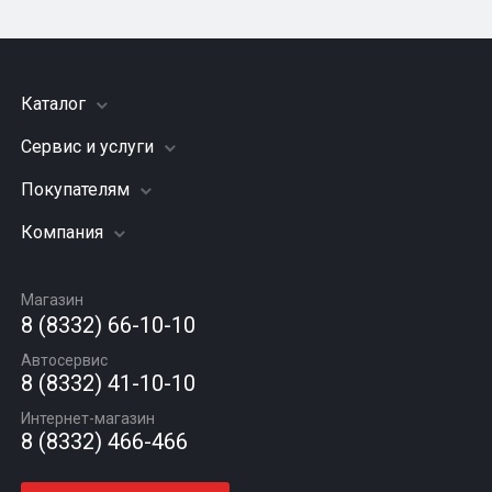
Каталог
Сервис и услуги
Шины
Грузовые шины
Покупателям
Заправка кондиционера
Мотошины
Подвеска (ходовая часть)
Компания
Акции
Диски
Замена масла
Оплата и доставка
Подбор по авто
О компании
Сход - развал
Гарантии и возврат
Магазин
Автомасла
Вакансии
Шиномонтаж
8 (8332) 66-10-10
Новости
Автосервис
Статьи
8 (8332) 41-10-10
Контакты
Интернет-магазин
8 (8332) 466-466