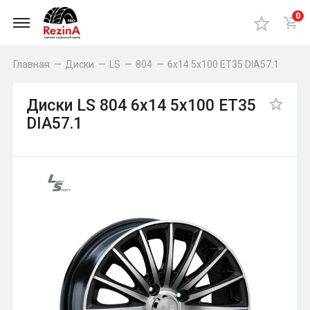
0
Главная
—
Диски
—
LS
—
804
—
6x14 5x100 ET35 DIA57.1
Диски LS 804 6x14 5x100 ET35
DIA57.1