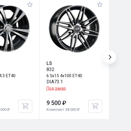
LS
LS
832
838
4.3 ET40
6.5x15 4x100 ET40
6.5x15 
DIA73.1
DIA73.
Под заказ
Под за
9 500 ₽
9 500
000 ₽
Комплект 38 000 ₽
Комплек