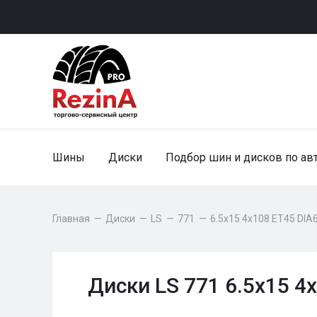
Шины
Диски
Подбор шин и дисков по ав
Главная
—
Диски
—
LS
—
771
—
6.5x15 4x108 ET45 DIA
Диски LS 771 6.5x15 4