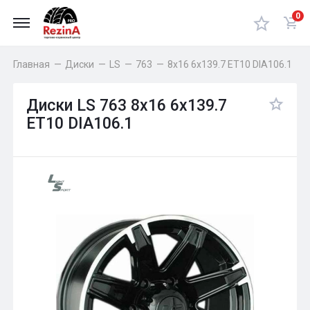
0
Главная
—
Диски
—
LS
—
763
—
8x16 6x139.7 ET10 DIA106.1
Диски LS 763 8x16 6x139.7
ET10 DIA106.1