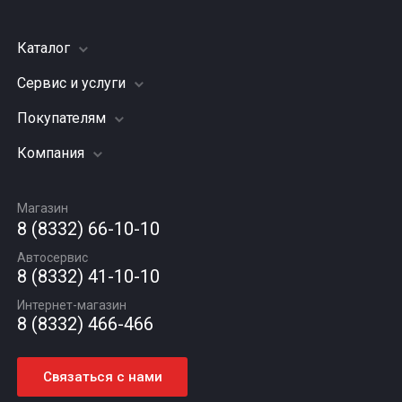
Каталог
Сервис и услуги
Шины
Грузовые шины
Покупателям
Заправка кондиционера
Мотошины
Подвеска (ходовая часть)
Компания
Акции
Диски
Замена масла
Оплата и доставка
Подбор по авто
О компании
Сход - развал
Гарантии и возврат
Магазин
Автомасла
Вакансии
Шиномонтаж
8 (8332) 66-10-10
Новости
Автосервис
Статьи
8 (8332) 41-10-10
Контакты
Интернет-магазин
8 (8332) 466-466
Связаться с нами