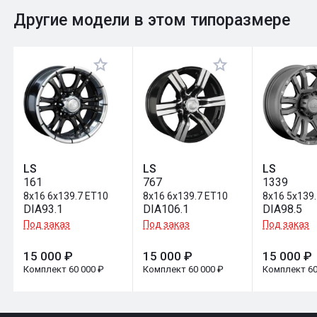
0
Общий рейтинг
Другие модели в этом типоразмере
Оставить отзыв
LS
LS
LS
161
767
1339
8x16 6x139.7 ET10
8x16 6x139.7 ET10
8x16 5x139
DIA93.1
DIA106.1
DIA98.5
Под заказ
Под заказ
Под заказ
15 000 ₽
15 000 ₽
15 000 ₽
Комплект 60 000 ₽
Комплект 60 000 ₽
Комплект 60