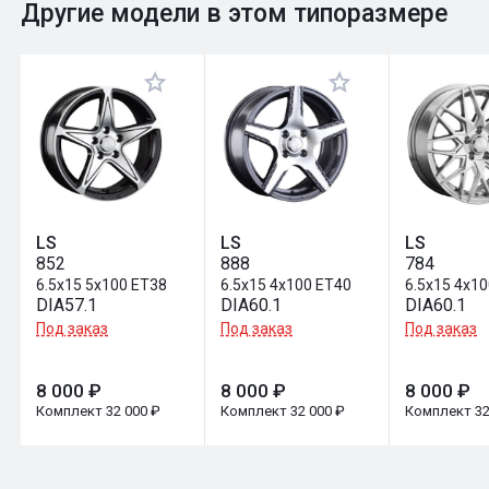
0
Общий рейтинг
Другие модели в этом типоразмере
Оставить отзыв
LS
LS
LS
852
888
784
6.5x15 5x100 ET38
6.5x15 4x100 ET40
6.5x15 4x1
DIA57.1
DIA60.1
DIA60.1
Под заказ
Под заказ
Под заказ
8 000 ₽
8 000 ₽
8 000 ₽
Комплект 32 000 ₽
Комплект 32 000 ₽
Комплект 32