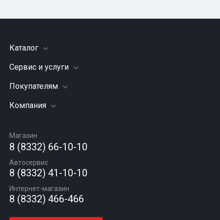
Каталог
Сервис и услуги
Шины
Грузовые шины
Покупателям
Заправка кондиционера
Мотошины
Подвеска (ходовая часть)
Компания
Акции
Диски
Замена масла
Оплата и доставка
Подбор по авто
О компании
Сход - развал
Гарантии и возврат
Магазин
Автомасла
Вакансии
Шиномонтаж
8 (8332) 66-10-10
Новости
Автосервис
Статьи
8 (8332) 41-10-10
Контакты
Интернет-магазин
8 (8332) 466-466