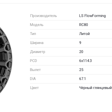
Производитель
LS FlowForming
Модель
RC80
Тип
Литой
Ширина
9
Диаметр
20
PCD
6x114.3
Вылет
25
DIA
67.1
Цвет
Чёрный глянцевый