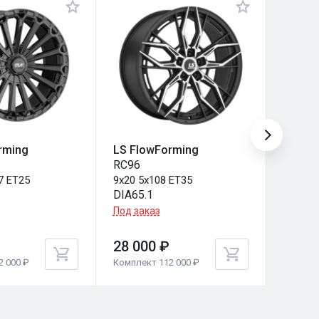
rming
LS FlowForming
LS Fl
RC96
RC103
7 ET25
9x20 5x108 ET35
9x20 6
DIA65.1
DIA100
Под заказ
Под за
28 000 ₽
28 00
2 000 ₽
Комплект 112 000 ₽
Комплек