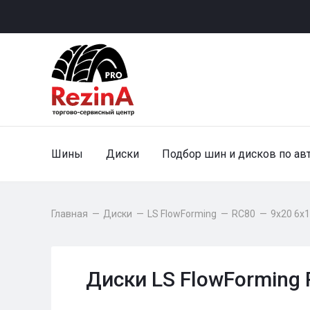
Шины
Диски
Подбор шин и дисков по ав
Главная
—
Диски
—
LS FlowForming
—
RC80
—
9x20 6x1
Диски LS FlowForming 