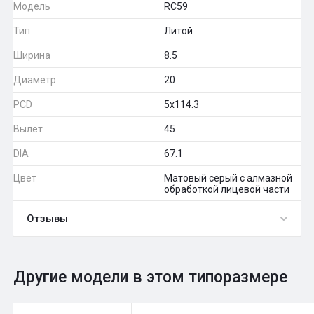
Модель
RC59
Тип
Литой
Ширина
8.5
Диаметр
20
PCD
5x114.3
Вылет
45
DIA
67.1
Цвет
Матовый серый с алмазной
обработкой лицевой части
Отзывы
0
Общий рейтинг
Другие модели в этом типоразмере