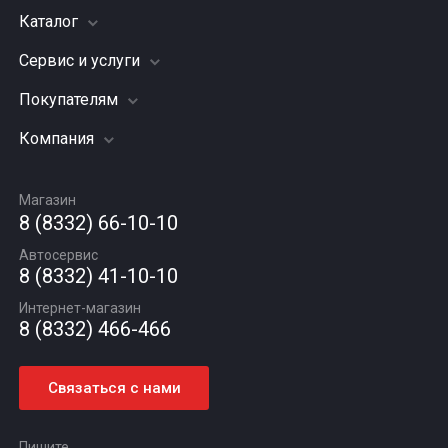
Каталог
Сервис и услуги
Шины
Грузовые шины
Покупателям
Заправка кондиционера
Мотошины
Подвеска (ходовая часть)
Компания
Акции
Диски
Замена масла
Оплата и доставка
Подбор по авто
О компании
Сход - развал
Гарантии и возврат
Магазин
Автомасла
Вакансии
Шиномонтаж
8 (8332) 66-10-10
Новости
Автосервис
Статьи
8 (8332) 41-10-10
Контакты
Интернет-магазин
8 (8332) 466-466
Связаться с нами
Пишите