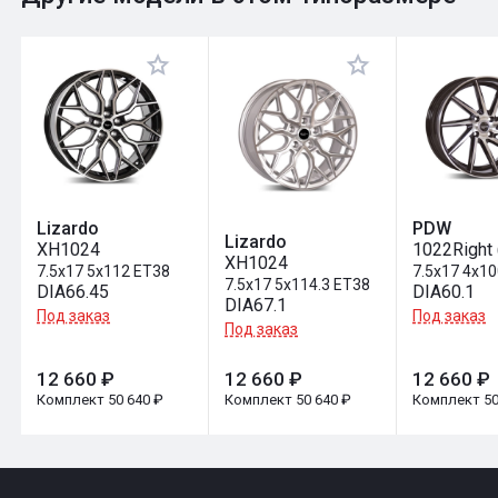
Оставить отзыв
Lizardo
PDW
Lizardo
XH1024
1022Right 
XH1024
7.5x17 5x112 ET38
7.5x17 4x1
7.5x17 5x114.3 ET38
DIA66.45
DIA60.1
DIA67.1
Под заказ
Под заказ
Под заказ
12 660 ₽
12 660 ₽
12 660 ₽
Комплект 50 640 ₽
Комплект 50 640 ₽
Комплект 50