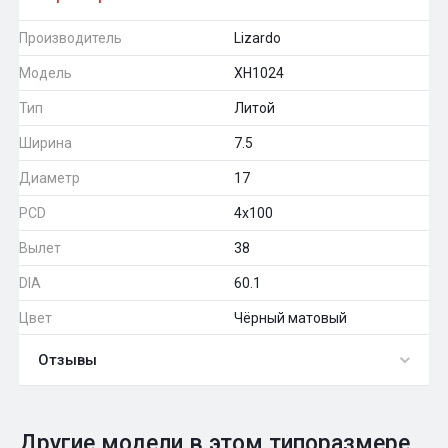
Производитель
Lizardo
Модель
XH1024
Тип
Литой
Ширина
7.5
Диаметр
17
PCD
4x100
Вылет
38
DIA
60.1
Цвет
Чёрный матовый
Отзывы
0
Общий рейтинг
Другие модели в этом типоразмере