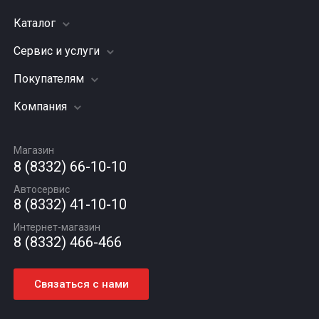
Каталог
Сервис и услуги
Шины
Грузовые шины
Покупателям
Заправка кондиционера
Мотошины
Подвеска (ходовая часть)
Компания
Акции
Диски
Замена масла
Оплата и доставка
Подбор по авто
О компании
Сход - развал
Гарантии и возврат
Магазин
Автомасла
Вакансии
Шиномонтаж
8 (8332) 66-10-10
Новости
Автосервис
Статьи
8 (8332) 41-10-10
Контакты
Интернет-магазин
8 (8332) 466-466
Связаться с нами