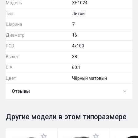
Модель
XH1024
Тип
Литой
Ширина
7
Диаметр
16
PCD
4x100
Вылет
38
DIA
60.1
Цвет
Чёрный матовый
Отзывы
0
Общий рейтинг
Другие модели в этом типоразмере
Оставить отзыв