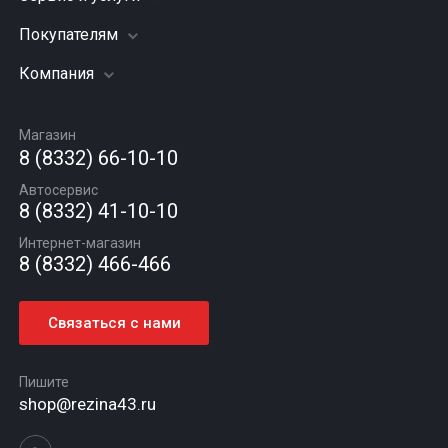
Грузовые шины
Покупателям
Заправка кондиционера
Мотошины
Подвеска (ходовая часть)
Компания
Акции
Диски
Замена масла
Оплата и доставка
Подбор по авто
О компании
Сход - развал
Гарантии и возврат
Магазин
Автомасла
Вакансии
Шиномонтаж
8 (8332) 66-10-10
Новости
Автосервис
Статьи
8 (8332) 41-10-10
Контакты
Интернет-магазин
8 (8332) 466-466
Связаться с нами
Пишите
shop@rezina43.ru