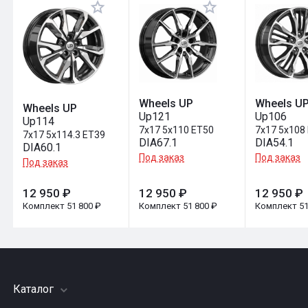
Оставить отзыв
Wheels UP
Wheels U
Wheels UP
Up121
Up106
Up114
7x17 5x110 ET50
7x17 5x108
7x17 5x114.3 ET39
DIA67.1
DIA54.1
DIA60.1
Под заказ
Под заказ
Под заказ
12 950 ₽
12 950 ₽
12 950 ₽
Комплект 51 800 ₽
Комплект 51 800 ₽
Комплект 51
Каталог