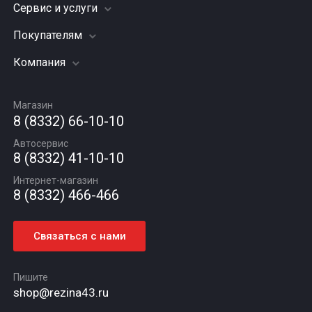
Сервис и услуги
Шины
Грузовые шины
Покупателям
Заправка кондиционера
Мотошины
Подвеска (ходовая часть)
Компания
Акции
Диски
Замена масла
Оплата и доставка
Подбор по авто
О компании
Сход - развал
Гарантии и возврат
Магазин
Автомасла
Вакансии
Шиномонтаж
8 (8332) 66-10-10
Новости
Автосервис
Статьи
8 (8332) 41-10-10
Контакты
Интернет-магазин
8 (8332) 466-466
Связаться с нами
Пишите
shop@rezina43.ru