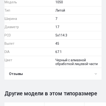
Модель
1050
Тип
Литой
Ширина
7
Диаметр
17
PCD
5x114.3
Вылет
45
DIA
67.1
Цвет
Черный с алмазной
обработкой лицевой части
Отзывы
0
Общий рейтинг
Другие модели в этом типоразмере