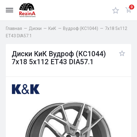
0
Главная
—
Диски
—
КиК
—
Вудроф (КС1044)
—
7x18 5x112
ET43 DIA57.1
Диски КиК Вудроф (КС1044)
7x18 5x112 ET43 DIA57.1