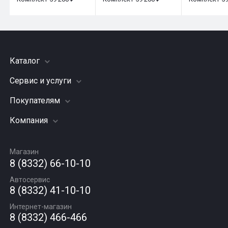
Каталог
Сервис и услуги
Шины
Грузовые шины
Покупателям
Заправка кондиционера
Мотошины
Подвеска (ходовая часть)
Компания
Акции
Диски
Замена масла
Оплата и доставка
Подбор по авто
О компании
Сход - развал
Гарантии и возврат
Магазин
Автомасла
Вакансии
Шиномонтаж
8 (8332) 66-10-10
Новости
Автосервис
Статьи
8 (8332) 41-10-10
Контакты
Интернет-магазин
8 (8332) 466-466