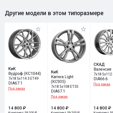
0
Общий рейтинг
Другие модели в этом типоразмере
Оставить отзыв
СКАД
КиК
Валенсия
КиК
Вудроф (КС1044)
7x18 5x112
Karrera Light
7x18 5x114.3 ET49
DIA66.6
(КС935)
DIA67.1
Под заказ
7x18 5x108 ET35
Под заказ
DIA67.1
Под заказ
14 800 ₽
14 800 ₽
14 800 ₽
Комплект 59 200 ₽
Комплект 59 200 ₽
Комплект 59