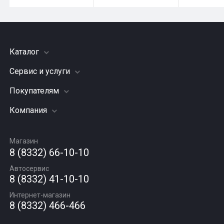
Каталог
Сервис и услуги
Шины
Грузовые шины
Покупателям
Заправка кондиционера
Мотошины
Подвеска (ходовая часть)
Компания
Акции
Диски
Замена масла
Оплата и доставка
Подбор по авто
О компании
Сход - развал
Гарантии и возврат
Магазин
Автомасла
Вакансии
Шиномонтаж
8 (8332) 66-10-10
Новости
Автосервис
Статьи
8 (8332) 41-10-10
Контакты
Интернет-магазин
8 (8332) 466-466