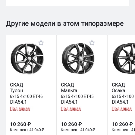
0
Общий рейтинг
Другие модели в этом типоразмере
Оставить отзыв
СКАД
СКАД
СКАД
Тулон
Мальта
Осака
6x15 4x100 ET46
6x15 4x100 ET45
6x15 4x100
DIA54.1
DIA54.1
DIA54.1
Под заказ
Под заказ
Под заказ
10 260 ₽
10 260 ₽
10 260 ₽
Комплект 41 040 ₽
Комплект 41 040 ₽
Комплект 41