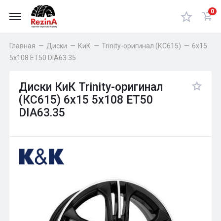
0
Главная
—
Диски
—
КиК
—
Trinity-оригинал (КС615)
—
6x15
5x108 ET50 DIA63.35
Диски КиК Trinity-оригинал
(КС615) 6x15 5x108 ET50
DIA63.35