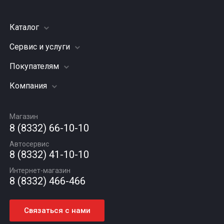
Каталог
Сервис и услуги
Шины
Грузовые шины
Покупателям
Заправка кондиционера
Мотошины
Подвеска (ходовая часть)
Компания
Акции
Диски
Замена масла
Оплата и доставка
Подбор по авто
О компании
Сход - развал
Гарантии и возврат
Магазин
Автомасла
Вакансии
Шиномонтаж
8 (8332) 66-10-10
Новости
Автосервис
Статьи
8 (8332) 41-10-10
Контакты
Интернет-магазин
8 (8332) 466-466
Связаться с нами