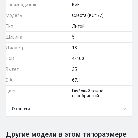
Производитель
КиК
Модель
Сиеста (КС477)
Тип
Литой
Ширина
5
Диаметр
13
PCD
4x100
Вылет
35
DIA
67.1
Цвет
Глубокий темно-
серебристый
Отзывы
0
Общий рейтинг
Другие модели в этом типоразмере