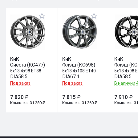
Оставить отзыв
КиК
КиК
КиК
Сиеста (КС477)
Флэш (КС698)
Флэш (КС
5x13 4x98 ET38
5x13 4x108 ET40
5x13 4x98 
DIA58.5
DIA67.1
DIA58.5
Под заказ
Под заказ
В наличии 4
7 820 ₽
7 815 ₽
7 910 ₽
Комплект 31 280 ₽
Комплект 31 260 ₽
Комплект 31