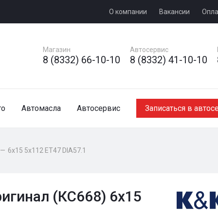
О компании
Вакансии
Опла
Магазин
Автосервис
8 (8332) 66-10-10
8 (8332) 41-10-10
то
Автомасла
Автосервис
Записаться в автос
—
6x15 5x112 ET47 DIA57.1
игинал (КС668) 6x15