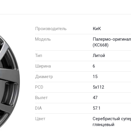
Производитель
КиК
Модель
Палермо-оригина
(КС668)
Тип
Литой
Ширина
6
Диаметр
15
PCD
5x112
Вылет
47
DIA
57.1
Цвет
Серебристый супе
глянцевый