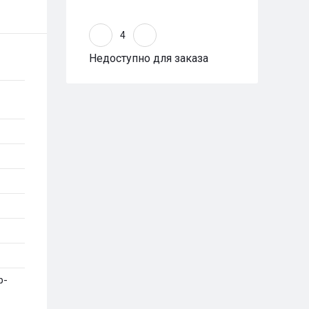
Недоступно для заказа
л
р-