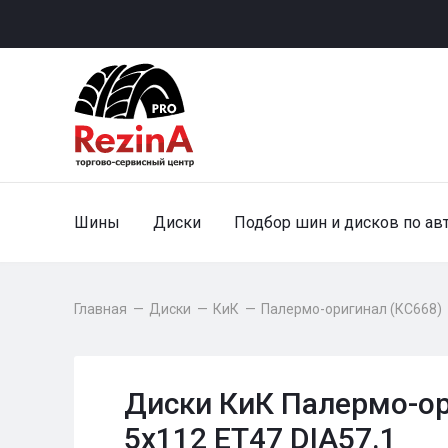
Шины
Диски
Подбор шин и дисков по ав
Главная
—
Диски
—
КиК
—
Палермо-оригинал (КС668)
Диски КиК Палермо-ор
5x112 ET47 DIA57.1