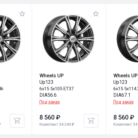
Wheels UP
Wheels UP
Up123
Up123
46
6x15 5x105 ET37
6x15 5x114.
DIA56.6
DIA67.1
Под заказ
Под заказ
8 560 ₽
8 560 ₽
₽
Комплект 34 240 ₽
Комплект 34 