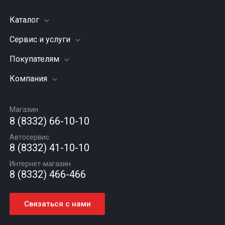
Каталог
Сервис и услуги
Шины
Грузовые шины
Покупателям
Заправка кондиционера
Мотошины
Подвеска (ходовая часть)
Компания
Акции
Диски
Замена масла
Оплата и доставка
Подбор по авто
О компании
Сход - развал
Гарантии и возврат
Магазин
Автомасла
Вакансии
Шиномонтаж
8 (8332) 66-10-10
Новости
Автосервис
Статьи
8 (8332) 41-10-10
Контакты
Интернет-магазин
8 (8332) 466-466
Связаться с нами