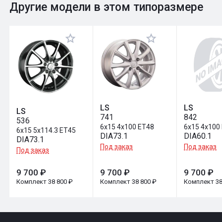
0
Общий рейтинг
Другие модели в этом типоразмере
Оставить отзыв
LS
LS
LS
741
842
536
6x15 4x100 ET48
6x15 4x100
6x15 5x114.3 ET45
DIA73.1
DIA60.1
DIA73.1
Под заказ
Под заказ
Под заказ
9 700 ₽
9 700 ₽
9 700 ₽
Комплект 38 800 ₽
Комплект 38 800 ₽
Комплект 38