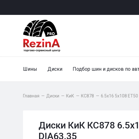
Шины
Диски
Подбор шин и дисков по ав
Главная
—
Диски
—
КиК
—
КС878
—
6.5x16 5x108 ET50
Диски КиК КС878 6.5x
DIA63.35