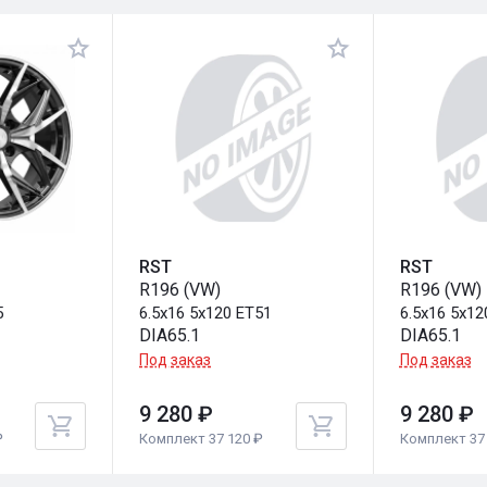
RST
RST
R196 (VW)
R196 (VW)
5
6.5x16 5x120 ET51
6.5x16 5x12
DIA65.1
DIA65.1
Под заказ
Под заказ
9 280 ₽
9 280 ₽
₽
Комплект 37 120 ₽
Комплект 37 