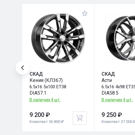
СКАД
СКАД
Кения (КЛ367)
Асти
6.5x16 5x100 ET38
6.5x16 4x98 ET3
DIA57.1
DIA58.5
В наличии 4 шт.
В наличии 4 шт.
9 200 ₽
9 250 ₽
Комплект 36 800 ₽
Комплект 37 000 