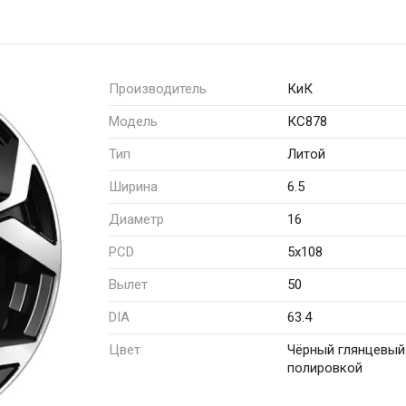
Производитель
КиК
Модель
КС878
Тип
Литой
Ширина
6.5
Диаметр
16
PCD
5x108
Вылет
50
DIA
63.4
Цвет
Чёрный глянцевый
полировкой