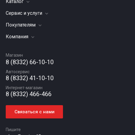
Каталог
Сервис и услуги
Шины
Грузовые шины
Покупателям
Заправка кондиционера
Мотошины
Подвеска (ходовая часть)
Компания
Акции
Диски
Замена масла
Оплата и доставка
Подбор по авто
О компании
Сход - развал
Гарантии и возврат
Магазин
Автомасла
Вакансии
Шиномонтаж
8 (8332) 66-10-10
Новости
Автосервис
Статьи
8 (8332) 41-10-10
Контакты
Интернет-магазин
8 (8332) 466-466
Связаться с нами
Пишите