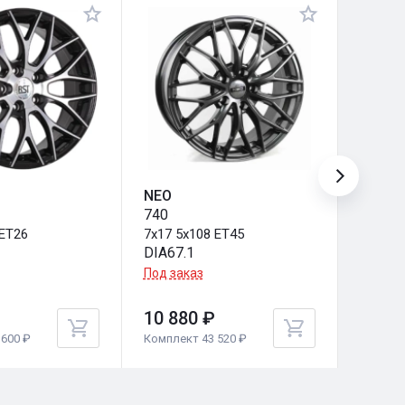
NEO
NEO
740
740
 ET26
7x17 5x108 ET45
7x17 5
DIA67.1
DIA66.
Под заказ
Под за
10 880 ₽
10 91
600 ₽
Комплект 43 520 ₽
Комплек