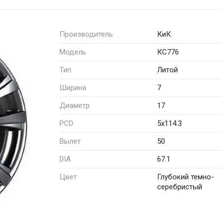
Производитель
КиК
Модель
КС776
Тип
Литой
Ширина
7
Диаметр
17
PCD
5x114.3
Вылет
50
DIA
67.1
Цвет
Глубокий темно-
серебристый