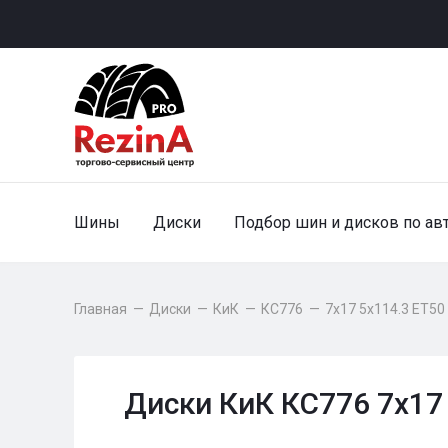
Шины
Диски
Подбор шин и дисков по ав
Главная
—
Диски
—
КиК
—
КС776
—
7x17 5x114.3 ET50
Диски КиК КС776 7x17 