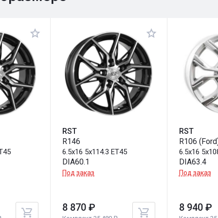
RST
RST
R146
R106 (Ford
ET45
6.5x16 5x114.3 ET45
6.5x16 5x10
DIA60.1
DIA63.4
Под заказ
Под заказ
8 870 ₽
8 940 ₽