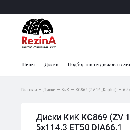
Шины
Диски
Подбор шин и дисков по ав
Главная
—
Диски
—
КиК
—
KC869 (ZV 16_Kaptur)
—
6.5
Диски КиК KC869 (ZV 1
5x114.3 ET50 DIA66.1