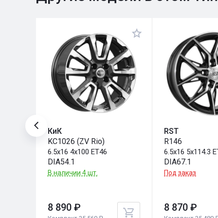
КиК
RST
Kia)
KC1026 (ZV Rio)
R146
6.5x16 4x100 ET46
6.5x16 5x114.3 
DIA54.1
DIA67.1
В наличии 4 шт.
Под заказ
8 890 ₽
8 870 ₽