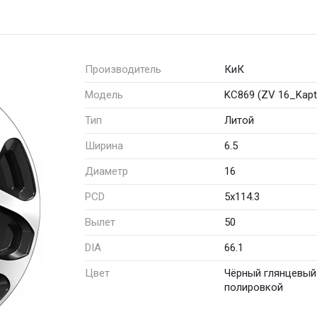
Производитель
КиК
Модель
KC869 (ZV 16_Kapt
Тип
Литой
Ширина
6.5
Диаметр
16
PCD
5x114.3
Вылет
50
DIA
66.1
Цвет
Чёрный глянцевый
полировкой