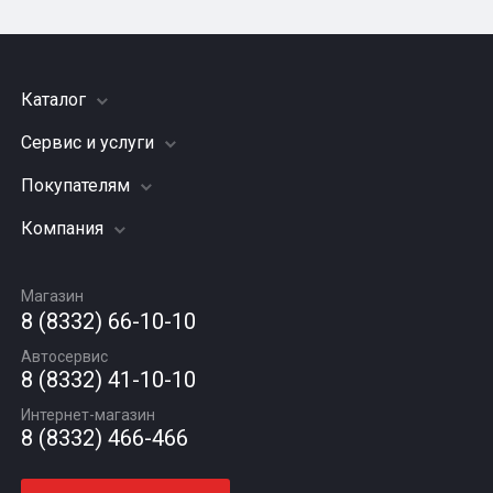
Каталог
Сервис и услуги
Шины
Грузовые шины
Покупателям
Заправка кондиционера
Мотошины
Подвеска (ходовая часть)
Компания
Акции
Диски
Замена масла
Оплата и доставка
Подбор по авто
О компании
Сход - развал
Гарантии и возврат
Магазин
Автомасла
Вакансии
Шиномонтаж
8 (8332) 66-10-10
Новости
Автосервис
Статьи
8 (8332) 41-10-10
Контакты
Интернет-магазин
8 (8332) 466-466