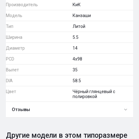
Производитель
КиК
Модель
Канзаши
Тип
Литой
Ширина
5.5
Диаметр
14
PCD
4x98
Вылет
35
DIA
58.5
Цвет
Чёрный глянцевый с
полировкой
Отзывы
0
Общий рейтинг
Другие модели в этом типоразмере