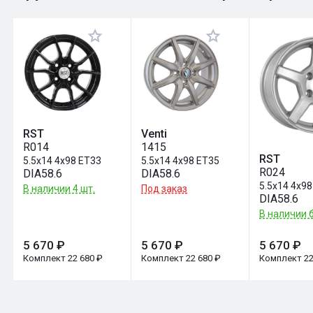
Оставить отзыв
RST
Venti
R014
1415
RST
5.5x14 4x98 ET33
5.5x14 4x98 ET35
R024
DIA58.6
DIA58.6
5.5x14 4x98
В наличии 4 шт.
Под заказ
DIA58.6
В наличии б
5 670 ₽
5 670 ₽
5 670 ₽
Комплект 22 680 ₽
Комплект 22 680 ₽
Комплект 22