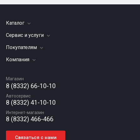
Каталог
Сервис и услуги
Шины
Грузовые шины
Покупателям
Заправка кондиционера
Мотошины
Подвеска (ходовая часть)
Компания
Акции
Диски
Замена масла
Оплата и доставка
Подбор по авто
О компании
Сход - развал
Гарантии и возврат
Магазин
Автомасла
Вакансии
Шиномонтаж
8 (8332) 66-10-10
Новости
Автосервис
Статьи
8 (8332) 41-10-10
Контакты
Интернет-магазин
8 (8332) 466-466
Связаться с нами