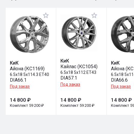
Оставить отзыв
КиК
КиК
КиК
Кайлас (КС1054)
Айона (КС1169)
Айона (КС
6.5x18 5x112 ET43
6.5x18 5x114.3 ET40
6.5x18 5x11
DIA57.1
DIA66.1
DIA66.6
Под заказ
Под заказ
Под заказ
14 800 ₽
14 800 ₽
14 800 ₽
Комплект 59 200 ₽
Комплект 59 200 ₽
Комплект 59