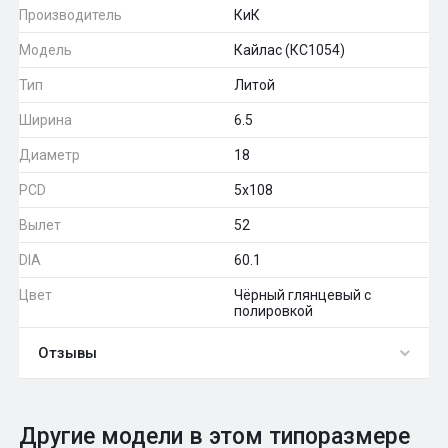
Производитель
КиК
Модель
Кайлас (КС1054)
Тип
Литой
Ширина
6.5
Диаметр
18
PCD
5x108
Вылет
52
DIA
60.1
Цвет
Чёрный глянцевый с
полировкой
Отзывы
0
Общий рейтинг
Другие модели в этом типоразмере