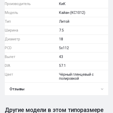
Производитель
КиК
Модель
Кайан (КС1012)
Тип
Литой
Ширина
7.5
Диаметр
18
PCD
5x112
Вылет
43
DIA
57.1
Цвет
Чёрный глянцевый с
полировкой
Отзывы
0
Общий рейтинг
Другие модели в этом типоразмере