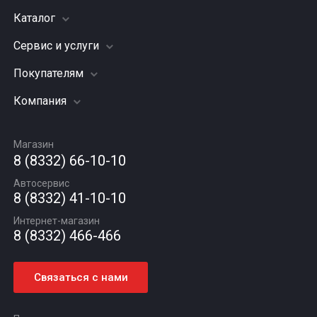
Каталог
Сервис и услуги
Шины
Грузовые шины
Покупателям
Заправка кондиционера
Мотошины
Подвеска (ходовая часть)
Компания
Акции
Диски
Замена масла
Оплата и доставка
Подбор по авто
О компании
Сход - развал
Гарантии и возврат
Магазин
Автомасла
Вакансии
Шиномонтаж
8 (8332) 66-10-10
Новости
Автосервис
Статьи
8 (8332) 41-10-10
Контакты
Интернет-магазин
8 (8332) 466-466
Связаться с нами