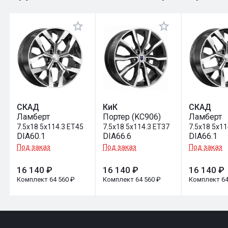
Оставить отзыв
СКАД
КиК
СКАД
Ламберт
Портер (KC906)
Ламберт
7.5x18 5x114.3 ET45
7.5x18 5x114.3 ET37
7.5x18 5x11
DIA60.1
DIA66.6
DIA66.1
Под заказ
Под заказ
Под заказ
16 140 ₽
16 140 ₽
16 140 ₽
Комплект 64 560 ₽
Комплект 64 560 ₽
Комплект 64