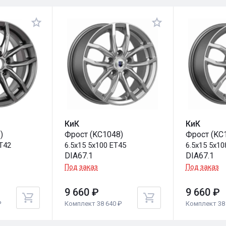
КиК
КиК
)
Фрост (KC1048)
Фрост (KC
ET42
6.5x15 5x100 ET45
6.5x15 5x10
DIA67.1
DIA67.1
Под заказ
Под заказ
9 660 ₽
9 660 ₽
₽
Комплект 38 640 ₽
Комплект 38 