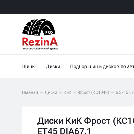
Шины
Диски
Подбор шин и дисков по ав
Главная
—
Диски
—
КиК
—
Фрост (КС1048)
—
6.5x15 5
Диски КиК Фрост (КС10
ET45 DIA67.1