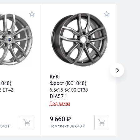
КиК
СКАД
1048)
Фрост (КС1048)
Sakura
8 ET42
6.5x15 5x100 ET38
6.5x15 
DIA57.1
DIA67.
Под заказ
Под за
9 660 ₽
9 660
640 ₽
Комплект 38 640 ₽
Комплек