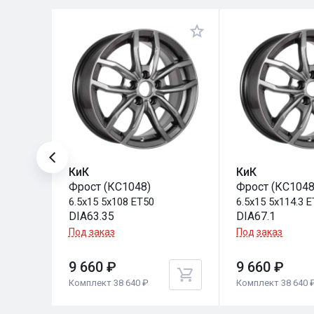
КиК
КиК
Фрост (КС1048)
Фрост (КС1048
6.5x15 5x108 ET50
6.5x15 5x114.3 
DIA63.35
DIA67.1
Под заказ
Под заказ
9 660 ₽
9 660 ₽
Комплект 38 640 ₽
Комплект 38 640 