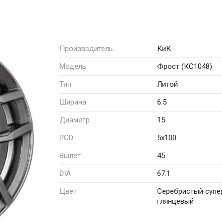
Производитель
КиК
Модель
Фрост (КС1048)
Тип
Литой
Ширина
6.5
Диаметр
15
PCD
5x100
Вылет
45
DIA
67.1
Цвет
Серебристый супе
глянцевый