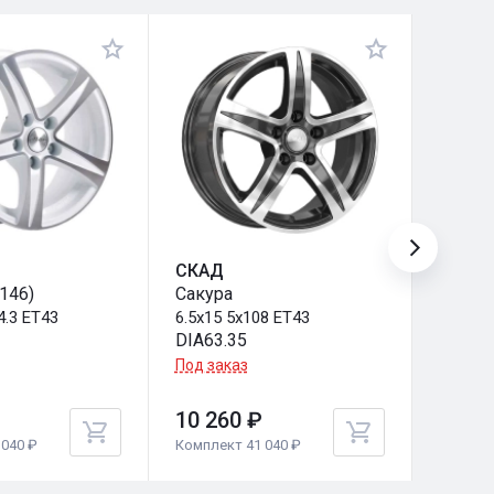
СКАД
СКАД
146)
Сакура
Сакур
4.3 ET43
6.5x15 5x108 ET43
6.5x15
DIA63.35
DIA58.
Под заказ
Под за
10 260 ₽
10 26
040 ₽
Комплект 41 040 ₽
Комплек