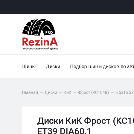
Шины
Диски
Подбор шин и дисков по ав
Главная
—
Диски
—
КиК
—
Фрост (KC1048)
—
6.5x15 5x
Диски КиК Фрост (KC10
ET39 DIA60.1