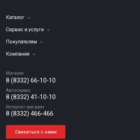
Каталог
Сервис и услуги
Шины
Грузовые шины
Покупателям
Заправка кондиционера
Мотошины
Подвеска (ходовая часть)
Компания
Акции
Диски
Замена масла
Оплата и доставка
Подбор по авто
О компании
Сход - развал
Гарантии и возврат
Магазин
Автомасла
Вакансии
Шиномонтаж
8 (8332) 66-10-10
Новости
Автосервис
Статьи
8 (8332) 41-10-10
Контакты
Интернет-магазин
8 (8332) 466-466
Связаться с нами