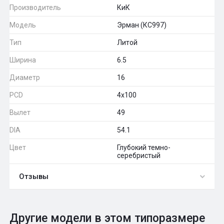
Производитель
КиК
Модель
Эрман (КС997)
Тип
Литой
Ширина
6.5
Диаметр
16
PCD
4x100
Вылет
49
DIA
54.1
Цвет
Глубокий темно-
серебристый
Отзывы
0
Общий рейтинг
Другие модели в этом типоразмере