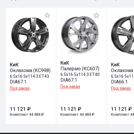
Оставить отзыв
КиК
КиК
КиК
Палермо (КС607)
Оклахома (КС998)
Оклахома 
6.5x16 5x114.3 ET40
6.5x16 5x114.3 ET43
6.5x16 5x11
DIA67.1
DIA67.1
DIA66.1
Под заказ
Под заказ
Под заказ
11 121 ₽
11 121 ₽
11 121 ₽
Комплект 44 484 ₽
Комплект 44 484 ₽
Комплект 44