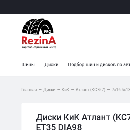
Шины
Диски
Подбор шин и дисков по ав
Главная
—
Диски
—
КиК
—
Атлант (КС757)
—
7x16 5x13
Диски КиК Атлант (КС7
ET35 DIA98