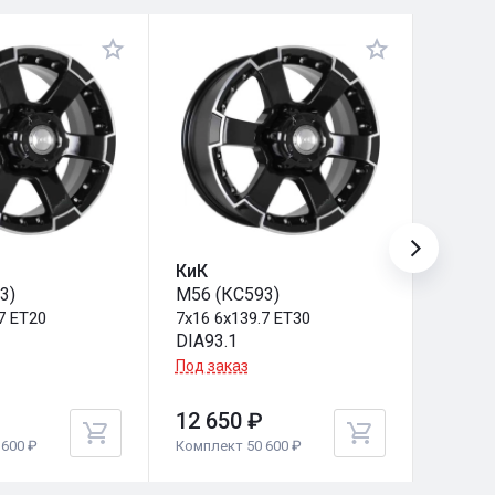
КиК
КиК
3)
M56 (КС593)
M56 (
7 ET20
7x16 6x139.7 ET30
7x16 6
DIA93.1
DIA106
Под заказ
Под за
12 650 ₽
12 65
600 ₽
Комплект 50 600 ₽
Комплек