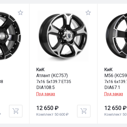
КиК
КиК
Атлант (КС757)
M56 (КС59
38
7x16 5x139.7 ET35
7x16 6x139.
DIA108.5
DIA67.1
Под заказ
Под заказ
12 650 ₽
12 650 ₽
₽
Комплект 50 600 ₽
Комплект 50 