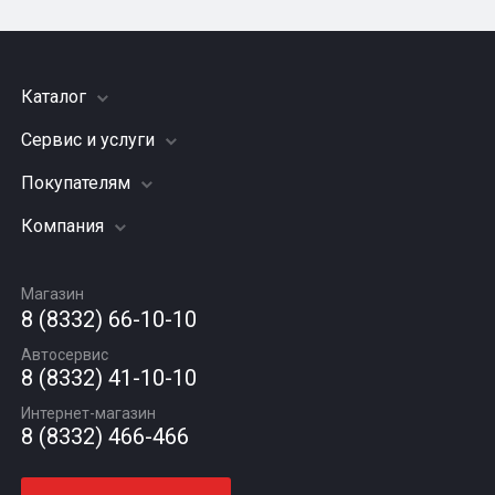
Каталог
Сервис и услуги
Шины
Грузовые шины
Покупателям
Заправка кондиционера
Мотошины
Подвеска (ходовая часть)
Компания
Акции
Диски
Замена масла
Оплата и доставка
Подбор по авто
О компании
Сход - развал
Гарантии и возврат
Магазин
Автомасла
Вакансии
Шиномонтаж
8 (8332) 66-10-10
Новости
Автосервис
Статьи
8 (8332) 41-10-10
Контакты
Интернет-магазин
8 (8332) 466-466