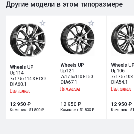
0
Общий рейтинг
Другие модели в этом типоразмере
Оставить отзыв
Wheels UP
Wheels U
Wheels UP
Up121
Up106
Up114
7x17 5x110 ET50
7x17 5x108
7x17 5x114.3 ET39
DIA67.1
DIA54.1
DIA60.1
Под заказ
Под заказ
Под заказ
12 950 ₽
12 950 ₽
12 950 ₽
Комплект 51 800 ₽
Комплект 51 800 ₽
Комплект 51