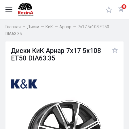
0
Главная
—
Диски
—
КиК
—
Арнар
—
7x17 5x108 ET50
DIA63.35
Диски КиК Арнар 7x17 5x108
ET50 DIA63.35