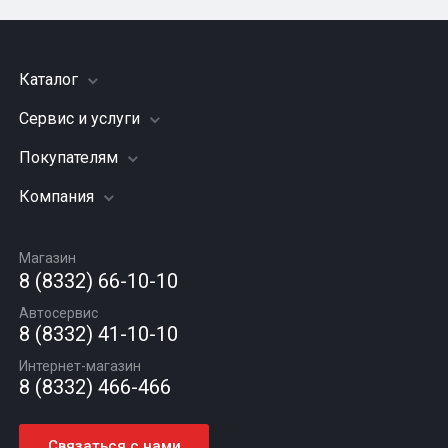
Каталог
Сервис и услуги
Шины
Грузовые шины
Покупателям
Заправка кондиционера
Мотошины
Подвеска (ходовая часть)
Компания
Акции
Диски
Замена масла
Оплата и доставка
Подбор по авто
О компании
Сход - развал
Гарантии и возврат
Магазин
Автомасла
Вакансии
Шиномонтаж
8 (8332) 66-10-10
Новости
Автосервис
Статьи
8 (8332) 41-10-10
Контакты
Интернет-магазин
8 (8332) 466-466
Связаться с нами