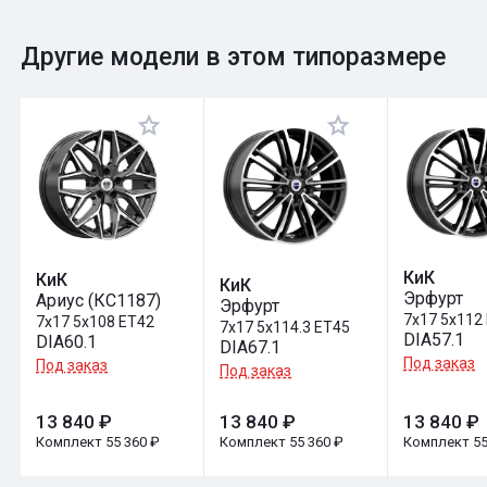
0
Общий рейтинг
Другие модели в этом типоразмере
Оставить отзыв
КиК
КиК
КиК
Эрфурт
Ариус (КС1187)
Эрфурт
7x17 5x112
7x17 5x108 ET42
7x17 5x114.3 ET45
DIA57.1
DIA60.1
DIA67.1
Под заказ
Под заказ
Под заказ
13 840 ₽
13 840 ₽
13 840 ₽
Комплект 55 360 ₽
Комплект 55 360 ₽
Комплект 55