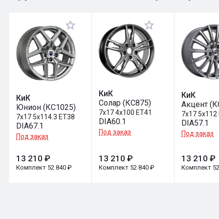
Оставить отзыв
КиК
КиК
КиК
Солар (КС875)
Акцент (К
Юнион (КС1025)
7x17 4x100 ET41
7x17 5x112
7x17 5x114.3 ET38
DIA60.1
DIA57.1
DIA67.1
Под заказ
Под заказ
Под заказ
13 210 ₽
13 210 ₽
13 210 ₽
Комплект 52 840 ₽
Комплект 52 840 ₽
Комплект 52