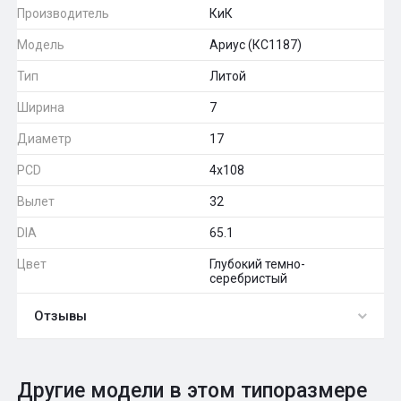
Производитель
КиК
Модель
Ариус (КС1187)
Тип
Литой
Ширина
7
Диаметр
17
PCD
4x108
Вылет
32
DIA
65.1
Цвет
Глубокий темно-
серебристый
Отзывы
0
Общий рейтинг
Другие модели в этом типоразмере