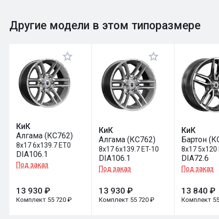
0
Общий рейтинг
Другие модели в этом типоразмере
Оставить отзыв
КиК
КиК
КиК
Алгама (КС762)
Алгама (КС762)
Бартон (К
8x17 6x139.7 ET0
8x17 6x139.7 ET-10
8x17 5x120
DIA106.1
DIA106.1
DIA72.6
Под заказ
Под заказ
Под заказ
13 930 ₽
13 930 ₽
13 840 ₽
Комплект 55 720 ₽
Комплект 55 720 ₽
Комплект 55