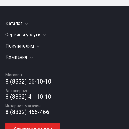
Каталог
Сервис и услуги
Шины
Грузовые шины
Покупателям
Заправка кондиционера
Мотошины
Подвеска (ходовая часть)
Компания
Акции
Диски
Замена масла
Оплата и доставка
Подбор по авто
О компании
Сход - развал
Гарантии и возврат
Магазин
Автомасла
Вакансии
Шиномонтаж
8 (8332) 66-10-10
Новости
Автосервис
Статьи
8 (8332) 41-10-10
Контакты
Интернет-магазин
8 (8332) 466-466