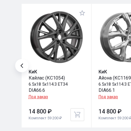
КиК
КиК
Кайлас (КС1054)
Айона (КС1169
6.5x18 5x114.3 ET34
6.5x18 5x114.3 
DIA66.6
DIA66.1
Под заказ
Под заказ
14 800 ₽
14 800 ₽
Комплект 59 200 ₽
Комплект 59 200 