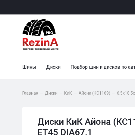
Шины
Диски
Подбор шин и дисков по ав
Главная
—
Диски
—
КиК
—
Айона (КС1169)
—
6.5x18 5
Диски КиК Айона (КС11
ET45 DIA67.1