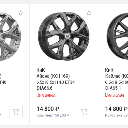
КиК
КиК
)
Айона (КС1169)
Кайлас (К
ET40
6.5x18 5x114.3 ET34
6.5x18 5x10
DIA66.6
DIA65.1
Под заказ
Под заказ
14 800 ₽
14 800 ₽
₽
Комплект 59 200 ₽
Комплект 59 