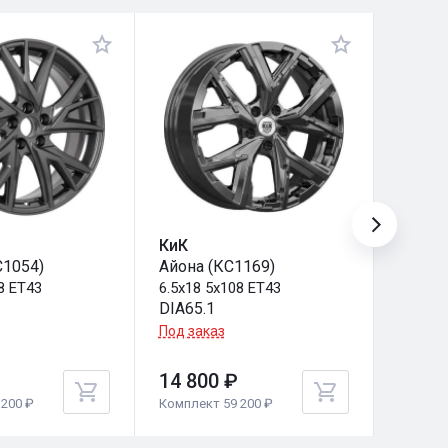
КиК
КиК
С1054)
Айона (КС1169)
Айона 
8 ET43
6.5x18 5x108 ET43
6.5x18 
DIA65.1
DIA66.
Под заказ
Под за
14 800 ₽
14 80
200 ₽
Комплект 59 200 ₽
Комплек