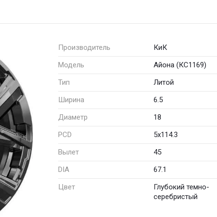
Производитель
КиК
Модель
Айона (КС1169)
Тип
Литой
Ширина
6.5
Диаметр
18
PCD
5x114.3
Вылет
45
DIA
67.1
Цвет
Глубокий темно-
серебристый