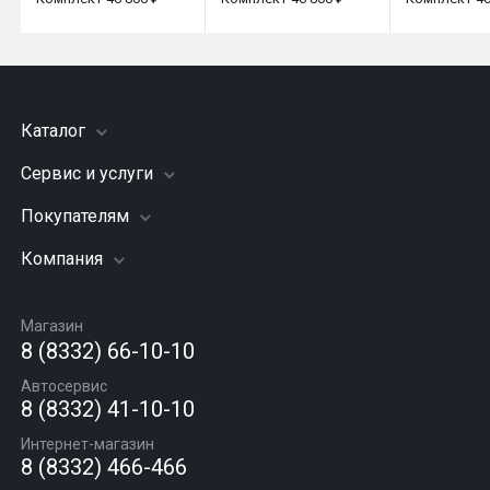
Каталог
Сервис и услуги
Шины
Грузовые шины
Покупателям
Заправка кондиционера
Мотошины
Подвеска (ходовая часть)
Компания
Акции
Диски
Замена масла
Оплата и доставка
Подбор по авто
О компании
Сход - развал
Гарантии и возврат
Магазин
Автомасла
Вакансии
Шиномонтаж
8 (8332) 66-10-10
Новости
Автосервис
Статьи
8 (8332) 41-10-10
Контакты
Интернет-магазин
8 (8332) 466-466