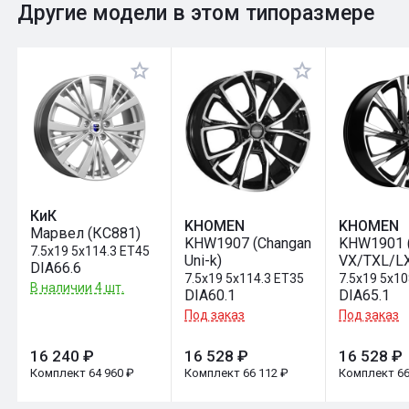
0
Общий рейтинг
Другие модели в этом типоразмере
Оставить отзыв
КиК
KHOMEN
KHOMEN
Марвел (КС881)
KHW1907 (Changan
KHW1901 
7.5x19 5x114.3 ET45
Uni-k)
VX/TXL/L
DIA66.6
7.5x19 5x114.3 ET35
7.5x19 5x1
В наличии 4 шт.
DIA60.1
DIA65.1
Под заказ
Под заказ
16 240 ₽
16 528 ₽
16 528 ₽
Комплект 64 960 ₽
Комплект 66 112 ₽
Комплект 66