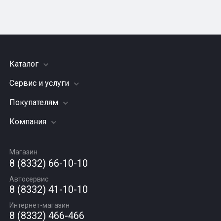
Каталог
Сервис и услуги
Шины
Грузовые шины
Покупателям
Заправка кондиционера
Мотошины
Подвеска (ходовая часть)
Компания
Акции
Диски
Замена масла
Оплата и доставка
Подбор по авто
О компании
Сход - развал
Гарантии и возврат
Магазин
Автомасла
Вакансии
Шиномонтаж
8 (8332) 66-10-10
Новости
Автосервис
Статьи
8 (8332) 41-10-10
Контакты
Интернет-магазин
8 (8332) 466-466