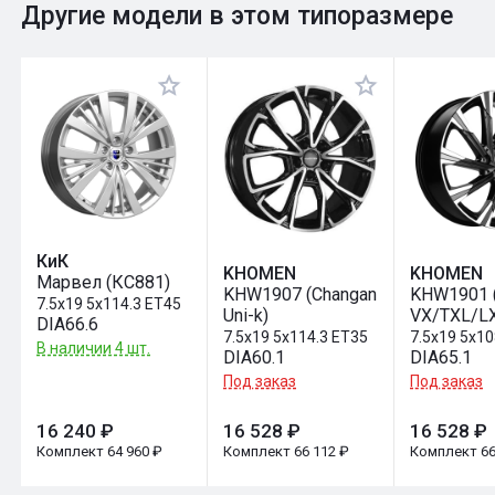
0
Общий рейтинг
Другие модели в этом типоразмере
Оставить отзыв
КиК
KHOMEN
KHOMEN
Марвел (КС881)
KHW1907 (Changan
KHW1901 
7.5x19 5x114.3 ET45
Uni-k)
VX/TXL/L
DIA66.6
7.5x19 5x114.3 ET35
7.5x19 5x1
В наличии 4 шт.
DIA60.1
DIA65.1
Под заказ
Под заказ
16 240 ₽
16 528 ₽
16 528 ₽
Комплект 64 960 ₽
Комплект 66 112 ₽
Комплект 66