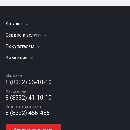
Каталог
Сервис и услуги
Шины
Грузовые шины
Покупателям
Заправка кондиционера
Мотошины
Подвеска (ходовая часть)
Компания
Акции
Диски
Замена масла
Оплата и доставка
Подбор по авто
О компании
Сход - развал
Гарантии и возврат
Магазин
Автомасла
Вакансии
Шиномонтаж
8 (8332) 66-10-10
Новости
Автосервис
Статьи
8 (8332) 41-10-10
Контакты
Интернет-магазин
8 (8332) 466-466