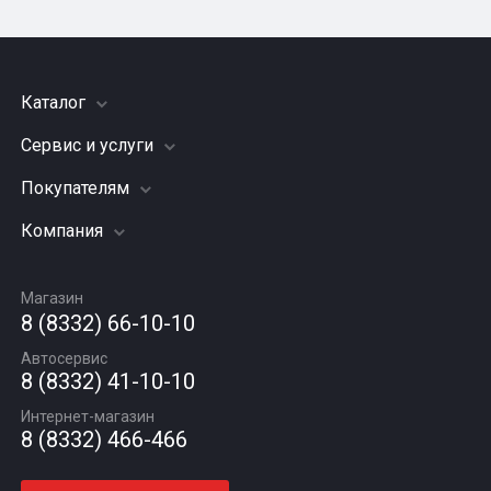
Каталог
Сервис и услуги
Шины
Грузовые шины
Покупателям
Заправка кондиционера
Мотошины
Подвеска (ходовая часть)
Компания
Акции
Диски
Замена масла
Оплата и доставка
Подбор по авто
О компании
Сход - развал
Гарантии и возврат
Магазин
Автомасла
Вакансии
Шиномонтаж
8 (8332) 66-10-10
Новости
Автосервис
Статьи
8 (8332) 41-10-10
Контакты
Интернет-магазин
8 (8332) 466-466