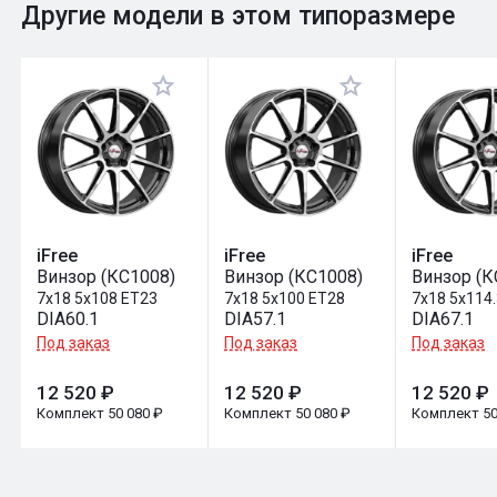
0
Общий рейтинг
Другие модели в этом типоразмере
Оставить отзыв
iFree
iFree
iFree
Винзор (КС1008)
Винзор (КС1008)
Винзор (К
7x18 5x108 ET23
7x18 5x100 ET28
7x18 5x114
DIA60.1
DIA57.1
DIA67.1
Под заказ
Под заказ
Под заказ
12 520 ₽
12 520 ₽
12 520 ₽
Комплект 50 080 ₽
Комплект 50 080 ₽
Комплект 50